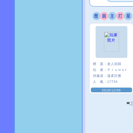
標 題：
老人回歸
玩 家：
Ｐｌｕｍｅτ
伺服器：
溫柔巨蟹
人 氣：
17734
2018/12/06
T