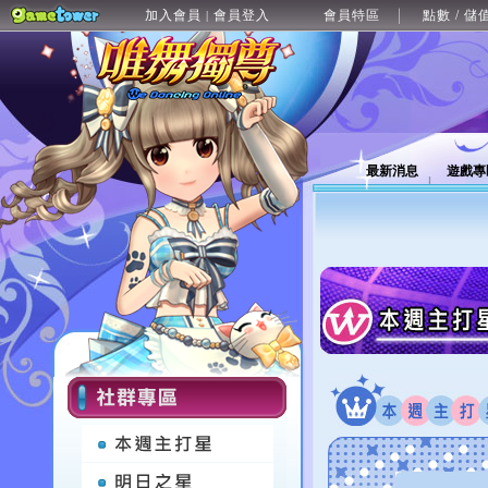
加入會員
會員登入
會員特區
點數 / 儲
|
最新消息
遊戲專