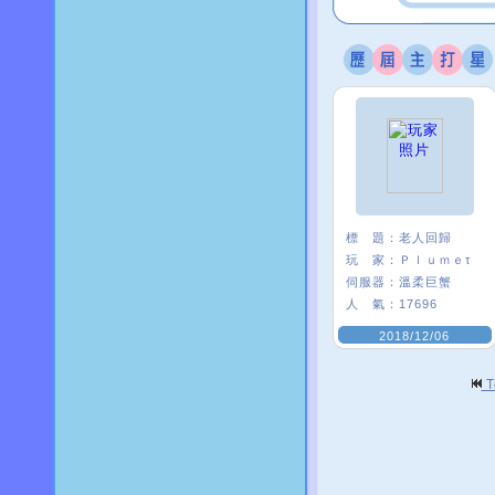
標 題：
老人回歸
玩 家：
Ｐｌｕｍｅτ
伺服器：
溫柔巨蟹
人 氣：
17696
2018/12/06
T