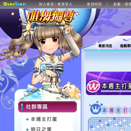
加入會員
會員登入
會員特區
點數 / 儲
|
最新消息
遊戲專