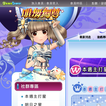
加入會員
會員登入
會員特區
點數 / 儲
|
最新消息
遊戲專