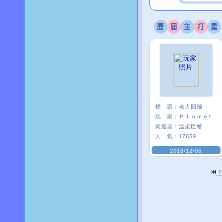
標 題：
老人回歸
玩 家：
Ｐｌｕｍｅτ
伺服器：
溫柔巨蟹
人 氣：
17659
2018/12/06
T