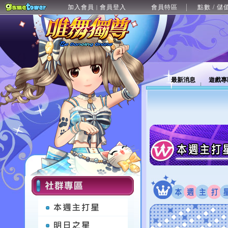
加入會員
會員登入
會員特區
點數 / 儲
|
最新消息
遊戲專