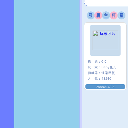
標 題：
0.0
玩 家：
Baby兔ㄦ
伺服器：
溫柔巨蟹
人 氣：
43250
2009/04/23