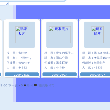
標 題：
卡哇伊
標 題：
愛笑的橘子=ˇ=
標 題：
黑 X
玩 家：
─=涵軒°╖
玩 家：
誘惑心戀
玩 家：
★靠唄τ晴°×
伺服器：
熱情牡羊
伺服器：
溫柔巨蟹
伺服器：
熱情牡羊
人 氣：
44682
人 氣：
44440
人 氣：
43333
2009/05/21
2009/05/14
2009/05/07
59
60
下一頁
5
End
(總頁數:67)