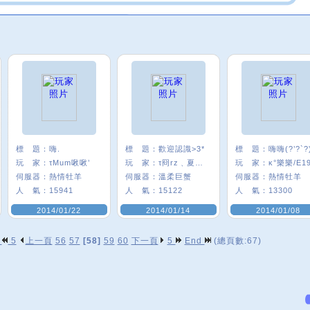
標 題：
嗨.
標 題：
歡迎認識>3*
標 題：
嗨嗨(?’?`?
玩 家：
τMum啾啾’
玩 家：
τ冏rz﹑夏羽童
玩 家：
κ°樂樂/E1
伺服器：
熱情牡羊
伺服器：
溫柔巨蟹
伺服器：
熱情牡羊
人 氣：
15941
人 氣：
15122
人 氣：
13300
2014/01/22
2014/01/14
2014/01/08
p
5
上一頁
56
57
[58]
59
60
下一頁
5
End
(總頁數:67)