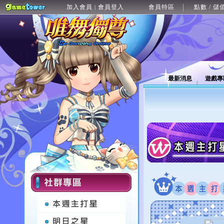
加入會員
會員登入
會員特區
點數 / 儲
|
最新消息
遊戲專