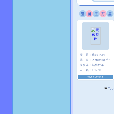
標 題：
嗨ee >3<
玩 家：
Ａrtemisξ祈°
伺服器：
熱情牡羊
人 氣：
13570
2014/02/12
To