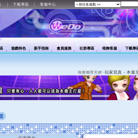
值
下載專區
客服中心
區
遊戲特色
新手指南
會員服務
社群專區
唯舞客服
下載專
‧玩家寫真 - 本週
唯舞獨尊官網