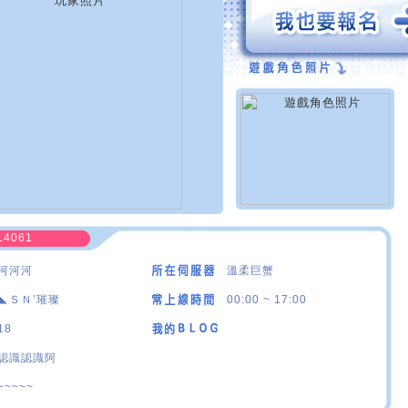
14061
河河河
溫柔巨蟹
◣ＳＮ’璀璨
00:00 ~ 17:00
18
認識認識阿
~~~~~