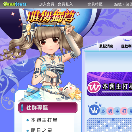
加入會員
會員登入
會員特區
點數 / 儲
|
最新消息
遊戲專