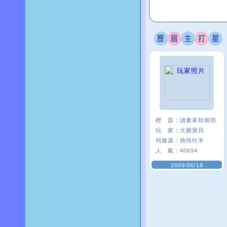
標 題：
讀書來拍個照
玩 家：
大圓寶貝
伺服器：
熱情牡羊
人 氣：
40694
2009/06/18