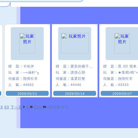
標 題：
卡哇伊
標 題：
愛笑的橘子=ˇ=
標 題：
黑 X
玩 家：
─=涵軒°╖
玩 家：
誘惑心戀
玩 家：
★靠唄τ晴°×
伺服器：
熱情牡羊
伺服器：
溫柔巨蟹
伺服器：
熱情牡羊
人 氣：
44682
人 氣：
44440
人 氣：
43333
2009/05/21
2009/05/14
2009/05/07
59
60
下一頁
5
End
(總頁數:67)