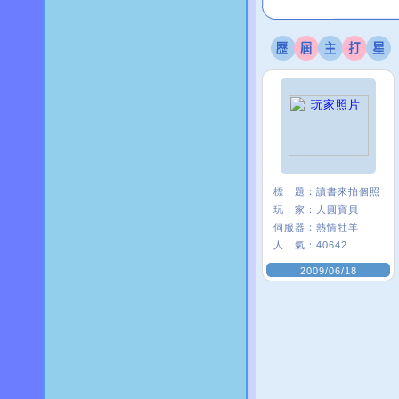
標 題：
讀書來拍個照
玩 家：
大圓寶貝
伺服器：
熱情牡羊
人 氣：
40642
2009/06/18