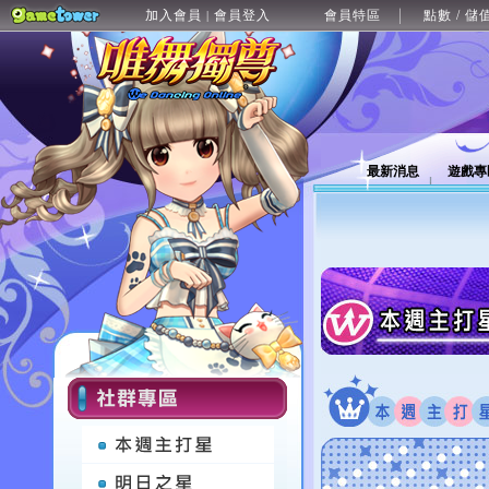
加入會員
會員登入
會員特區
點數 / 儲
|
最新消息
遊戲專