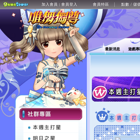
加入會員
會員登入
會員特區
點數 / 儲
|
最新消息
遊戲專