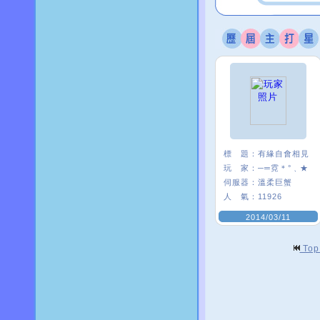
標 題：
有緣自會相見
玩 家：
─═霓＊°﹑★
伺服器：
溫柔巨蟹
人 氣：
11926
2014/03/11
To