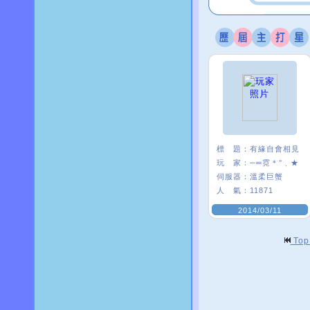
標 題：
有緣自會相見
玩 家：
─═霓＊°﹑★
伺服器：
溫柔巨蟹
人 氣：
11871
2014/03/11
To