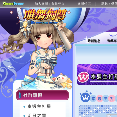
加入會員
會員登入
會員特區
點數 / 儲
|
最新消息
遊戲專