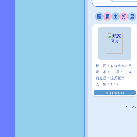
標 題：
有緣自會相見
玩 家：
─═霓＊°﹑★
伺服器：
溫柔巨蟹
人 氣：
11946
2014/03/11
To