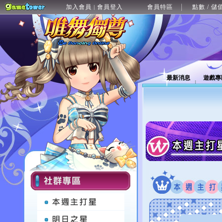
加入會員
會員登入
會員特區
點數 / 儲
|
最新消息
遊戲專