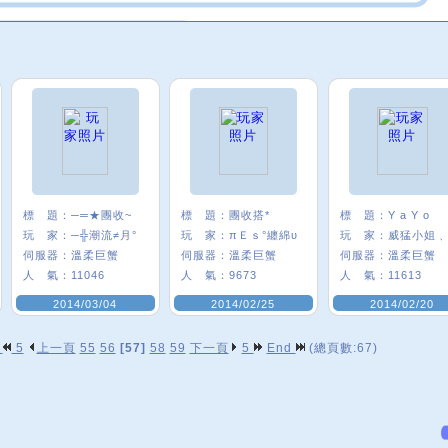
標 題：
─═★團收~
標 題：
團收搭*
標 題：
Y a Y o
玩 家：
─╬潮流≠月°
玩 家：
πＥｓ°纏綿υ
玩 家：
伺服器：
溫柔巨蟹
伺服器：
溫柔巨蟹
伺服器：
溫柔巨蟹
人 氣：
11046
人 氣：
9673
人 氣：
11613
2014/03/04
2014/02/25
2014/02/20
p
5
上一頁
55
56
[57]
58
59
下一頁
5
End
(總頁數:67)