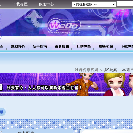
值
下載專區
客服中心
區
遊戲特色
新手指南
會員服務
社群專區
唯舞客服
下載專
‧玩家寫真 - 本週
唯舞獨尊官網