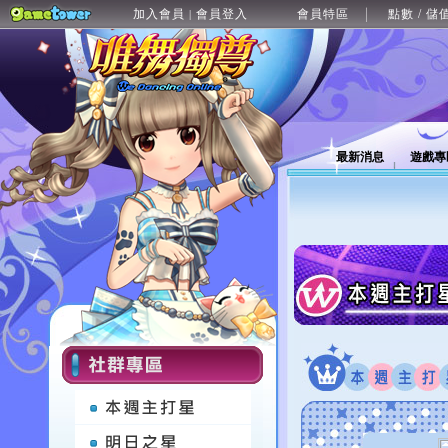
加入會員
會員登入
會員特區
點數 / 儲
|
最新消息
遊戲專