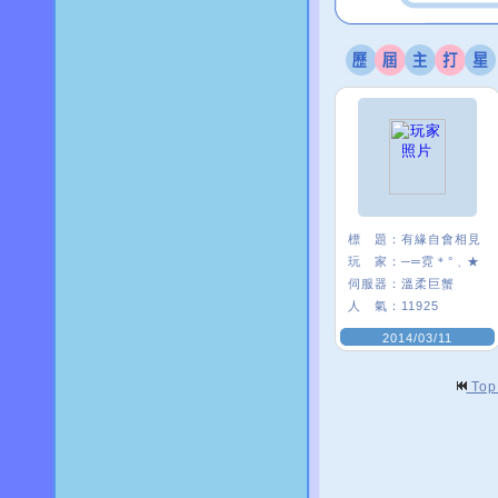
標 題：
有緣自會相見
玩 家：
─═霓＊°﹑★
伺服器：
溫柔巨蟹
人 氣：
11925
2014/03/11
To