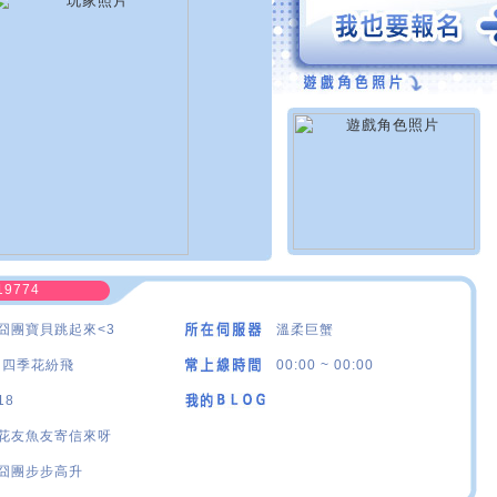
19774
囧團寶貝跳起來<3
溫柔巨蟹
·四季花紛飛
00:00 ~ 00:00
18
花友魚友寄信來呀
囧團步步高升