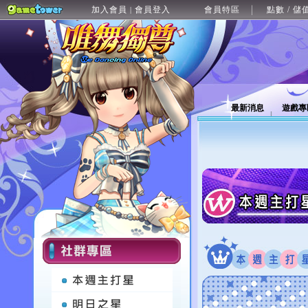
加入會員
會員登入
會員特區
點數 / 儲
|
最新消息
遊戲專