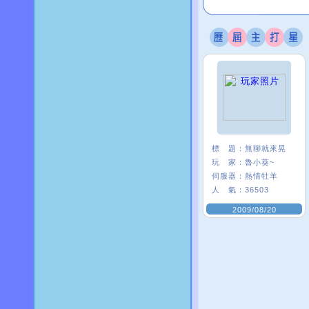
標 題：
無聊就來晃
玩 家：
魯小葵~
伺服器：
熱情牡羊
人 氣：
36503
2009/08/20