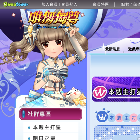
加入會員
會員登入
會員特區
點數 / 儲
|
最新消息
遊戲專