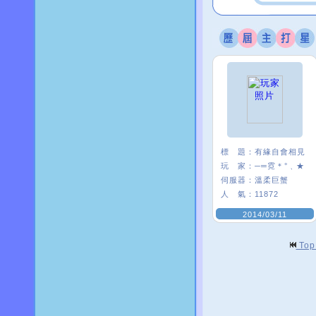
標 題：
有緣自會相見
玩 家：
─═霓＊°﹑★
伺服器：
溫柔巨蟹
人 氣：
11872
2014/03/11
To