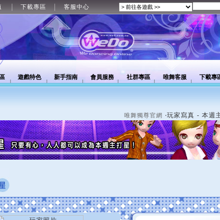
值
下載專區
客服中心
區
遊戲特色
新手指南
會員服務
社群專區
唯舞客服
下載專
‧玩家寫真 - 本週
唯舞獨尊官網