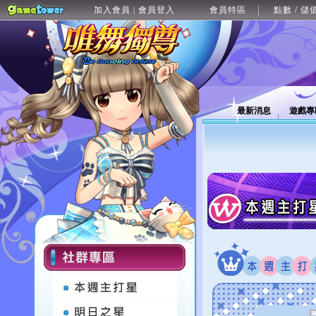
加入會員
會員登入
會員特區
點數 / 儲
|
最新消息
遊戲專