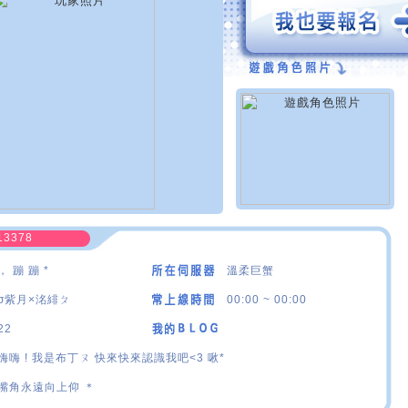
13378
， 蹦 蹦 *
溫柔巨蟹
σ紫月×洺緋ㄆ
00:00 ~ 00:00
22
嗨嗨 ! 我是布丁ㄡ 快來快來認識我吧<3 啾*
嘴角永遠向上仰 ＊