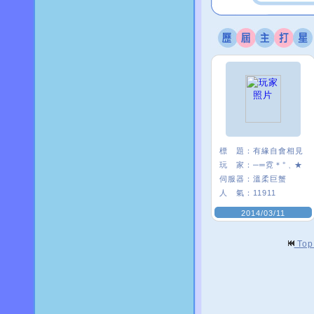
標 題：
有緣自會相見
玩 家：
─═霓＊°﹑★
伺服器：
溫柔巨蟹
人 氣：
11911
2014/03/11
To