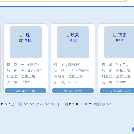
標 題：
─═★團收~
標 題：
團收搭*
標 題：
Y a Y o
玩 家：
─╬潮流≠月°
玩 家：
πＥｓ°纏綿υ
玩 家：
伺服器：
溫柔巨蟹
伺服器：
溫柔巨蟹
伺服器：
溫柔巨蟹
人 氣：
11025
人 氣：
9646
人 氣：
11592
2014/03/04
2014/02/25
2014/02/20
p
5
上一頁
55
56
[57]
58
59
下一頁
5
End
(總頁數:67)