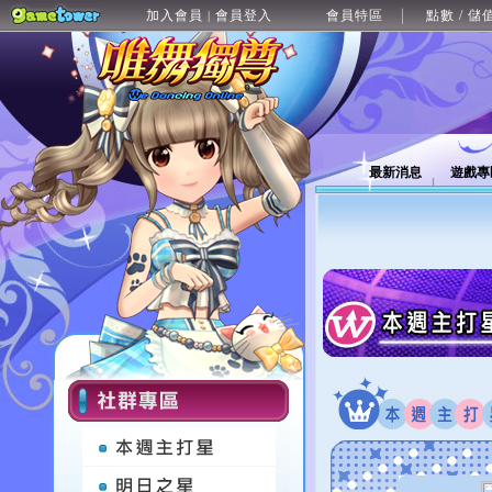
加入會員
會員登入
會員特區
點數 / 儲
|
最新消息
遊戲專