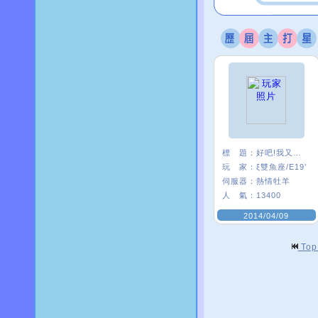
標 題：
好吧!我又來了
玩 家：
ξ雙魚座/E19’
伺服器：
熱情牡羊
人 氣：
13400
2014/04/09
To