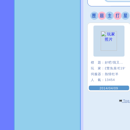
標 題：
好吧!我又來了
玩 家：
ξ雙魚座/E19’
伺服器：
熱情牡羊
人 氣：
13454
2014/04/09
To