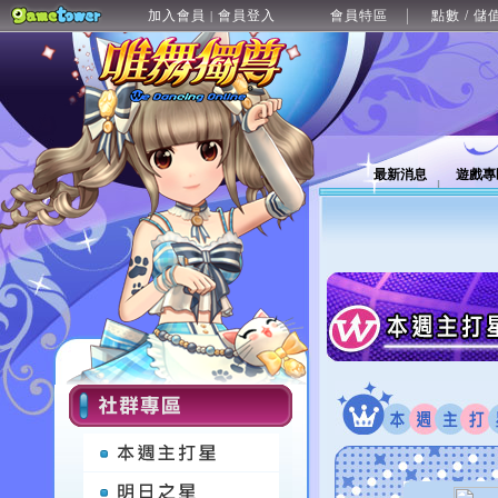
加入會員
會員登入
會員特區
點數 / 儲
|
最新消息
遊戲專