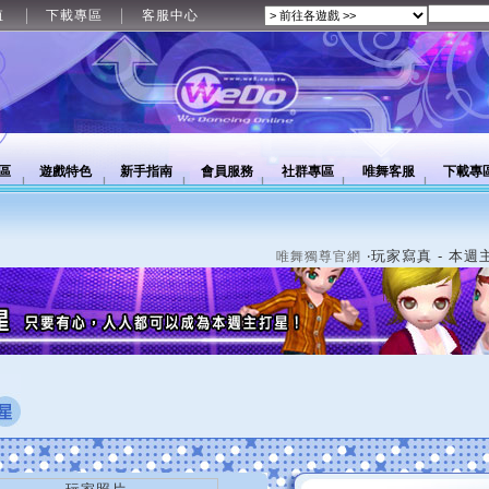
值
下載專區
客服中心
區
遊戲特色
新手指南
會員服務
社群專區
唯舞客服
下載專
‧玩家寫真 - 本週
唯舞獨尊官網