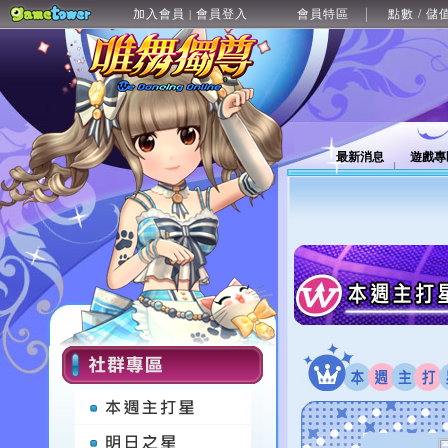
加入會員
會員登入
會員特區
點數 / 儲
|
最新消息
遊戲專