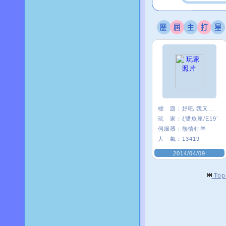
標 題：
好吧!我又來了
玩 家：
ξ雙魚座/E19’
伺服器：
熱情牡羊
人 氣：
13419
2014/04/09
To