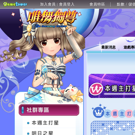
加入會員
會員登入
會員特區
點數 / 儲
|
最新消息
遊戲專