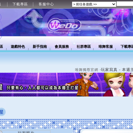
值
下載專區
客服中心
區
遊戲特色
新手指南
會員服務
社群專區
唯舞客服
下載專
‧玩家寫真 - 本週
唯舞獨尊官網