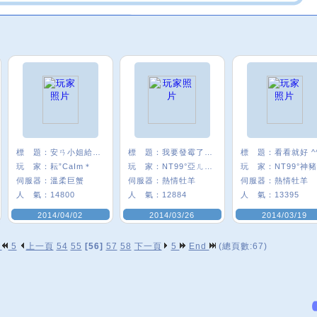
標 題：
安ㄢ小姐給虧嗎
標 題：
我要發霉了：｜
標 題：
看看就好 ^
玩 家：
耘”CaIm＊
玩 家：
NT99°亞ㄦ/E8
玩 家：
NT99°神
伺服器：
溫柔巨蟹
伺服器：
熱情牡羊
伺服器：
熱情牡羊
人 氣：
14800
人 氣：
12884
人 氣：
13395
2014/04/02
2014/03/26
2014/03/19
p
5
上一頁
54
55
[56]
57
58
下一頁
5
End
(總頁數:67)