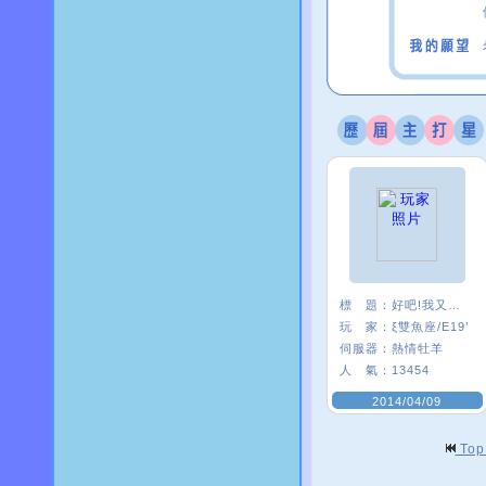
標 題：
好吧!我又來了
玩 家：
ξ雙魚座/E19’
伺服器：
熱情牡羊
人 氣：
13454
2014/04/09
To