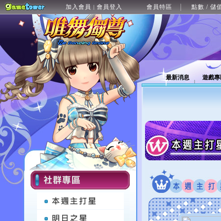
加入會員
會員登入
會員特區
點數 / 儲
|
最新消息
遊戲專