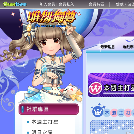
加入會員
會員登入
會員特區
點數 / 儲
|
最新消息
遊戲專