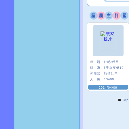
標 題：
好吧!我又來了
玩 家：
ξ雙魚座/E19’
伺服器：
熱情牡羊
人 氣：
13400
2014/04/09
To