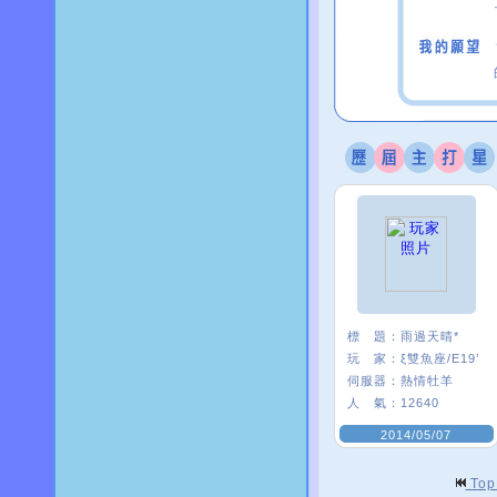
標 題：
雨過天晴*
玩 家：
ξ雙魚座/E19’
伺服器：
熱情牡羊
人 氣：
12640
2014/05/07
To