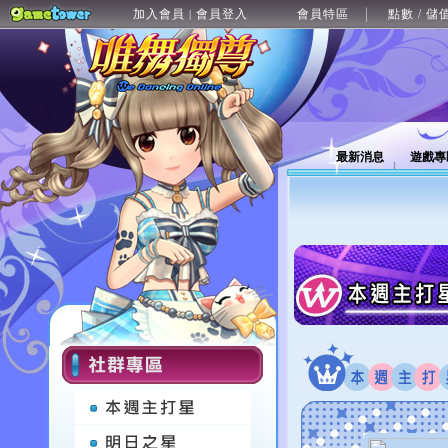
加入會員
會員登入
會員特區
點數 / 儲
|
最新消息
遊戲專