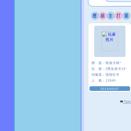
標 題：
雨過天晴*
玩 家：
ξ雙魚座/E19’
伺服器：
熱情牡羊
人 氣：
12640
2014/05/07
To