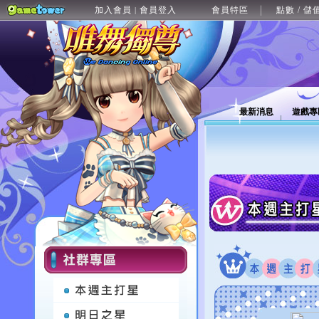
加入會員
會員登入
會員特區
點數 / 儲
|
最新消息
遊戲專