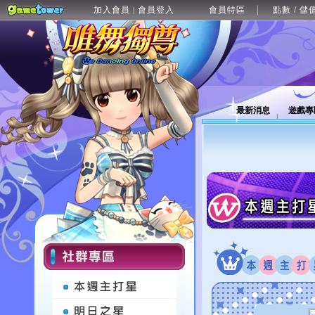
加入會員
會員登入
會員特區
點數 / 儲
|
最新消息
遊戲專