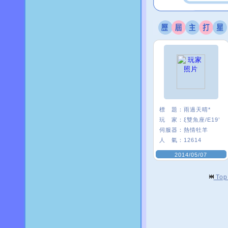
標 題：
雨過天晴*
玩 家：
ξ雙魚座/E19’
伺服器：
熱情牡羊
人 氣：
12614
2014/05/07
To