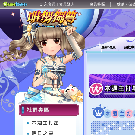
加入會員
會員登入
會員特區
點數 / 儲
|
最新消息
遊戲專