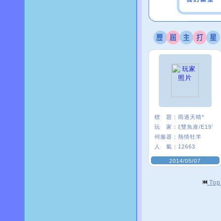
標 題：
雨過天晴*
玩 家：
ξ雙魚座/E19’
伺服器：
熱情牡羊
人 氣：
12663
2014/05/07
To