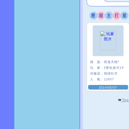
標 題：
雨過天晴*
玩 家：
ξ雙魚座/E19’
伺服器：
熱情牡羊
人 氣：
12657
2014/05/07
To