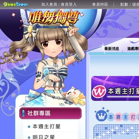
加入會員
會員登入
會員特區
點數 / 儲
|
最新消息
遊戲專