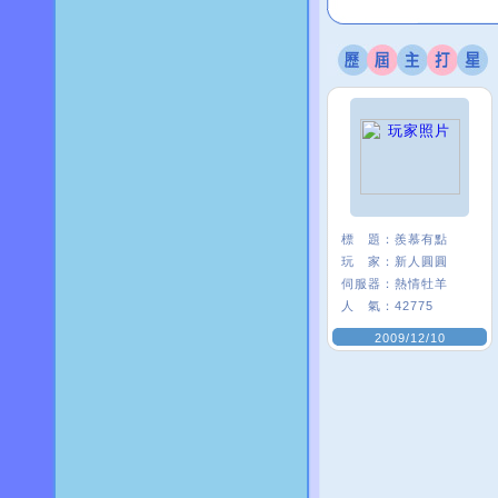
標 題：
羨慕有點
玩 家：
新人圓圓
伺服器：
熱情牡羊
人 氣：
42775
2009/12/10