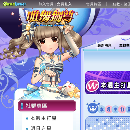
加入會員
會員登入
會員特區
點數 / 儲
|
最新消息
遊戲專