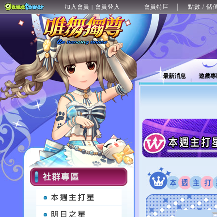
加入會員
會員登入
會員特區
點數 / 儲
|
最新消息
遊戲專