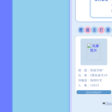
標 題：
雨過天晴*
玩 家：
ξ雙魚座/E19’
伺服器：
熱情牡羊
人 氣：
12613
2014/05/07
To