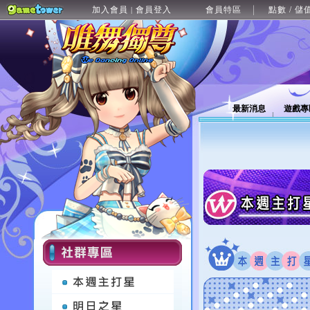
加入會員
會員登入
會員特區
點數 / 儲
|
最新消息
遊戲專