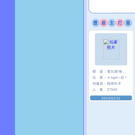
標 題：
電玩展!唯舞好棒ＸＤ
玩 家：
Ａngel♀頑＊
伺服器：
熱情牡羊
人 氣：
37560
2010/02/11