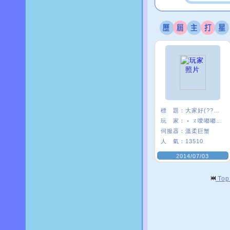
標 題：
大家好(?????)
玩 家：
﹡ㄡ噯嘟嘟貓﹑
伺服器：
溫柔巨蟹
人 氣：
13510
2014/07/03
To