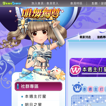
加入會員
會員登入
會員特區
點數 / 儲
|
最新消息
遊戲專