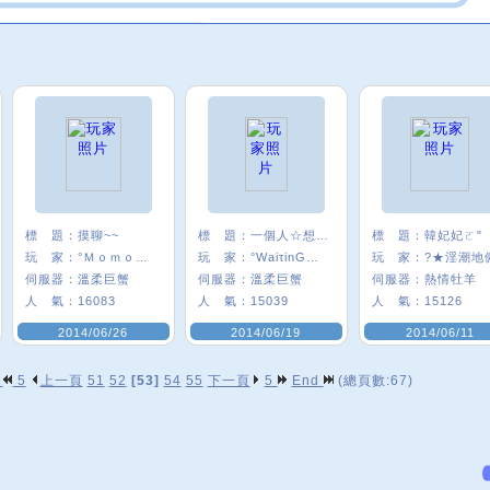
標 題：
摸聊~~
標 題：
一個人☆想著一個人
標 題：
韓妃妃ㄛ"
玩 家：
°Ｍｏｍｏㄦσ
玩 家：
°WaiτinG★雪
玩 家：
?★淫潮地
伺服器：
溫柔巨蟹
伺服器：
溫柔巨蟹
伺服器：
熱情牡羊
人 氣：
16083
人 氣：
15039
人 氣：
15126
2014/06/26
2014/06/19
2014/06/11
p
5
上一頁
51
52
[53]
54
55
下一頁
5
End
(總頁數:67)