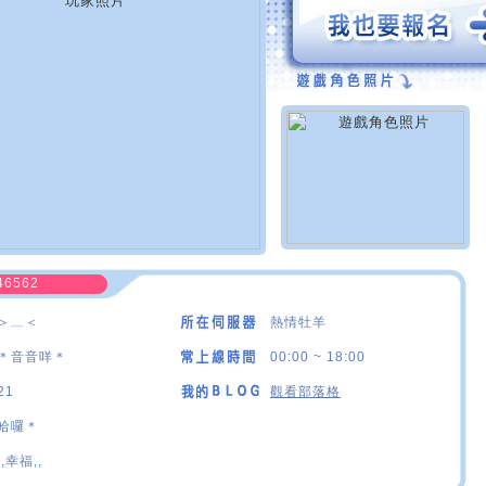
46562
＞﹏＜
熱情牡羊
＊音音咩＊
00:00 ~ 18:00
21
觀看部落格
哈囉＊
,,幸福,,