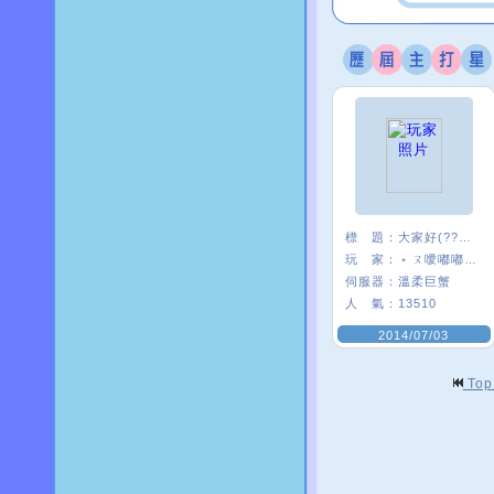
標 題：
大家好(?????)
玩 家：
﹡ㄡ噯嘟嘟貓﹑
伺服器：
溫柔巨蟹
人 氣：
13510
2014/07/03
To