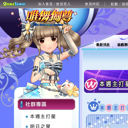
加入會員
會員登入
會員特區
點數 / 儲
|
最新消息
遊戲專