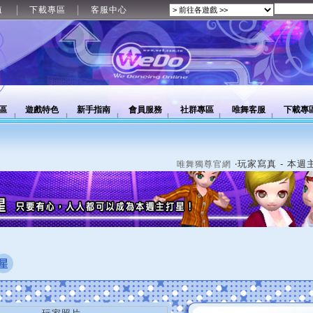
值
下載專區
客服中心
區
遊戲特色
新手指南
會員服務
社群專區
唯舞客服
下載專
‧玩家寫真 - 本週
唯舞獨尊官網