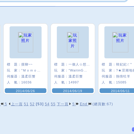
標 題：
摸聊~~
標 題：
一個人☆想著一個人
標 題：
韓妃妃ㄛ"
玩 家：
°Ｍｏｍｏㄦσ
玩 家：
°WaiτinG★雪
玩 家：
?★淫潮地
伺服器：
溫柔巨蟹
伺服器：
溫柔巨蟹
伺服器：
熱情牡羊
人 氣：
16036
人 氣：
14997
人 氣：
15085
2014/06/26
2014/06/19
2014/06/11
p
5
上一頁
51
52
[53]
54
55
下一頁
5
End
(總頁數:67)