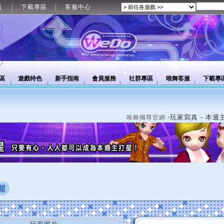
值
下載專區
客服中心
區
遊戲特色
新手指南
會員服務
社群專區
唯舞客服
下載專
‧玩家寫真 - 本週
唯舞獨尊官網