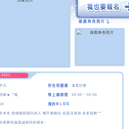
14883
平凡
溫柔巨蟹
羽晞★〞嘎
00:00 ~ 00:00
18
非本名 想徵能陪我玩的人 幾乎都能玩 但是沒很強 多多指教^^
在唯舞找個真誠相待的朋友~