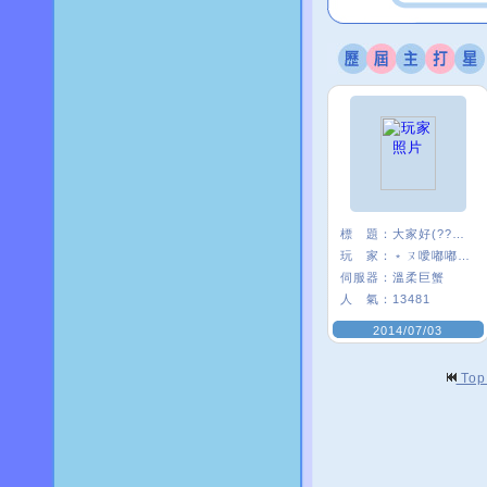
標 題：
大家好(?????)
玩 家：
﹡ㄡ噯嘟嘟貓﹑
伺服器：
溫柔巨蟹
人 氣：
13481
2014/07/03
To