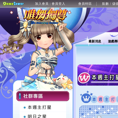
加入會員
會員登入
會員特區
點數 / 儲
|
最新消息
遊戲專