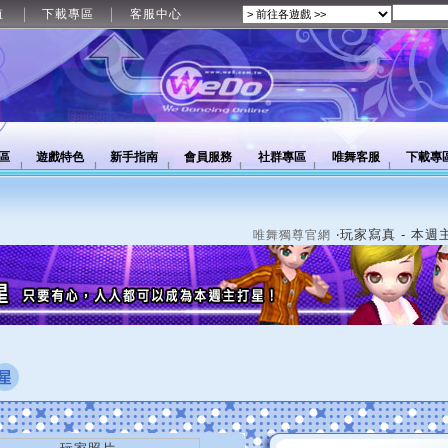
值
下載專區
客服中心
區
遊戲特色
新手指南
會員服務
社群專區
唯舞客服
下載專
‧玩家寫真 - 本週
唯舞獨尊官網