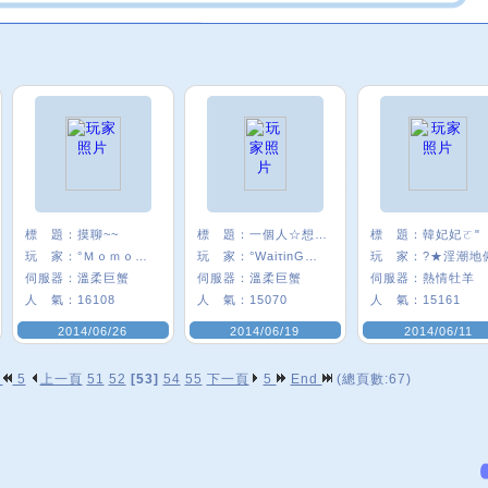
標 題：
摸聊~~
標 題：
一個人☆想著一個人
標 題：
韓妃妃ㄛ"
玩 家：
°Ｍｏｍｏㄦσ
玩 家：
°WaiτinG★雪
玩 家：
?★淫潮地
伺服器：
溫柔巨蟹
伺服器：
溫柔巨蟹
伺服器：
熱情牡羊
人 氣：
16108
人 氣：
15070
人 氣：
15161
2014/06/26
2014/06/19
2014/06/11
p
5
上一頁
51
52
[53]
54
55
下一頁
5
End
(總頁數:67)