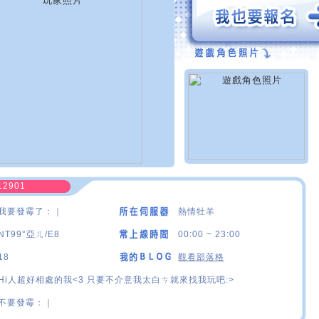
12901
我要發霉了：｜
熱情牡羊
NT99°亞ㄦ/E8
00:00 ~ 23:00
18
觀看部落格
Hi人超好相處的我<3 只要不介意我太白ㄘ就來找我玩吧:>
不要發霉：｜