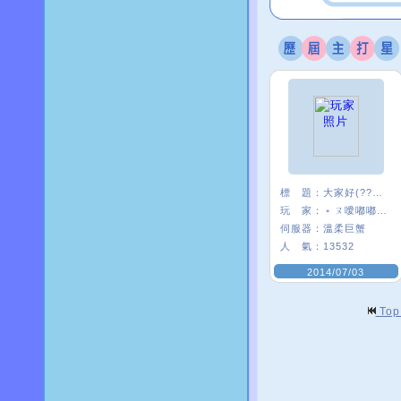
標 題：
大家好(?????)
玩 家：
﹡ㄡ噯嘟嘟貓﹑
伺服器：
溫柔巨蟹
人 氣：
13532
2014/07/03
To