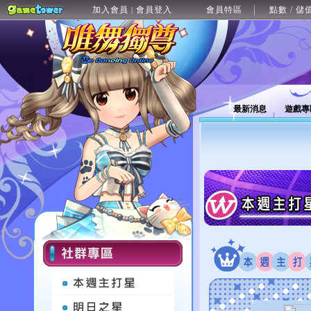
加入會員
會員登入
會員特區
點數 / 儲
|
最新消息
遊戲專