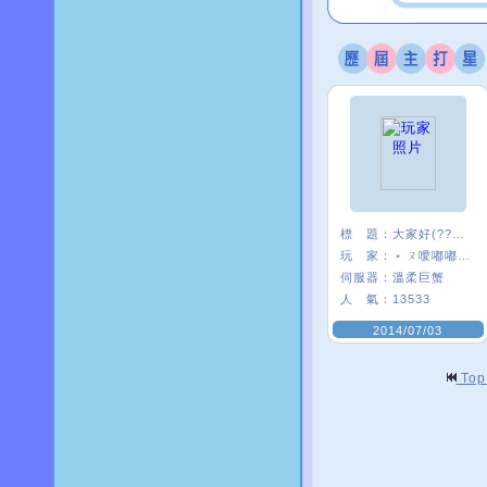
標 題：
大家好(?????)
玩 家：
﹡ㄡ噯嘟嘟貓﹑
伺服器：
溫柔巨蟹
人 氣：
13533
2014/07/03
To