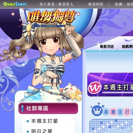
加入會員
會員登入
會員特區
點數 / 儲
|
最新消息
遊戲專