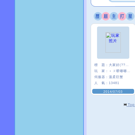
標 題：
大家好(?????)
玩 家：
﹡ㄡ噯嘟嘟貓﹑
伺服器：
溫柔巨蟹
人 氣：
13481
2014/07/03
To