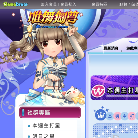
加入會員
會員登入
會員特區
點數 / 儲
|
最新消息
遊戲專