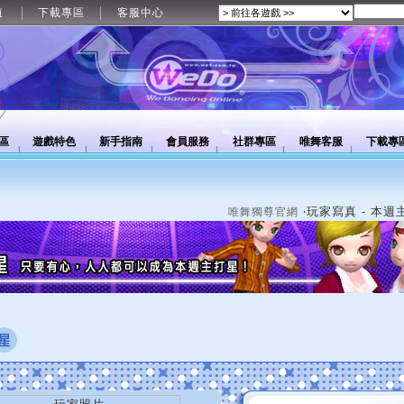
值
下載專區
客服中心
區
遊戲特色
新手指南
會員服務
社群專區
唯舞客服
下載專
‧玩家寫真 - 本週
唯舞獨尊官網