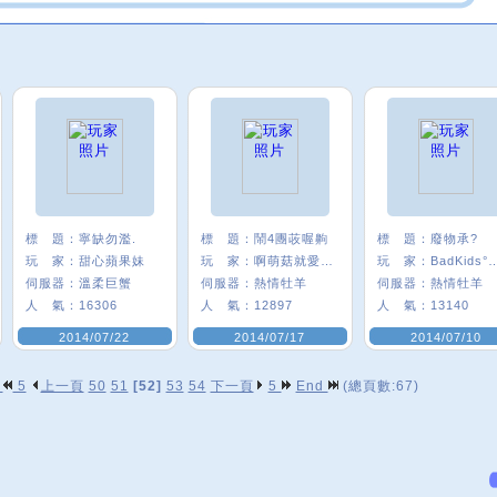
標 題：
寧缺勿濫.
標 題：
鬧4團荍喔齁
標 題：
廢物承?
玩 家：
甜心蘋果妹
玩 家：
啊萌菇就愛茹啊
玩 家：
BadKids°
伺服器：
溫柔巨蟹
伺服器：
熱情牡羊
伺服器：
熱情牡羊
人 氣：
16306
人 氣：
12897
人 氣：
13140
2014/07/22
2014/07/17
2014/07/10
p
5
上一頁
50
51
[52]
53
54
下一頁
5
End
(總頁數:67)