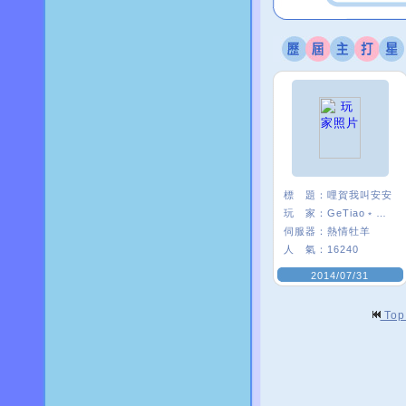
標 題：
哩賀我叫安安
玩 家：
GeTiao﹡安安¯
伺服器：
熱情牡羊
人 氣：
16240
2014/07/31
To