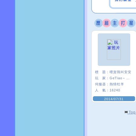
標 題：
哩賀我叫安安
玩 家：
GeTiao﹡安安¯
伺服器：
熱情牡羊
人 氣：
16240
2014/07/31
To