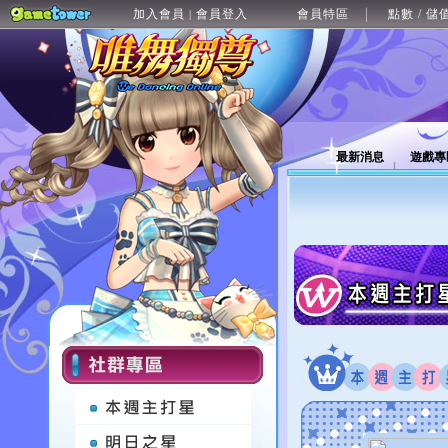
加入會員
會員登入
會員特區
點數 / 儲
|
最新消息
遊戲專