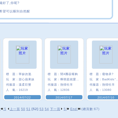
備好了,你呢?
希望可以睡到自然醒
標 題：
寧缺勿濫.
標 題：
鬧4團荍喔齁
標 題：
廢物承?
玩 家：
甜心蘋果妹
玩 家：
啊萌菇就愛茹啊
玩 家：
BadKids°
伺服器：
溫柔巨蟹
伺服器：
熱情牡羊
伺服器：
熱情牡羊
人 氣：
16219
人 氣：
12836
人 氣：
13080
2014/07/22
2014/07/17
2014/07/10
p
5
上一頁
50
51
[52]
53
54
下一頁
5
End
(總頁數:67)