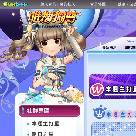
加入會員
會員登入
會員特區
點數 / 儲
|
最新消息
遊戲專