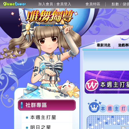
加入會員
會員登入
會員特區
點數 / 儲
|
最新消息
遊戲專