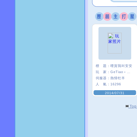
標 題：
哩賀我叫安安
玩 家：
GeTiao﹡安安¯
伺服器：
熱情牡羊
人 氣：
16296
2014/07/31
To