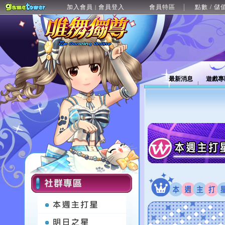
加入會員
會員登入
會員特區
點數 / 儲
|
最新消息
遊戲專