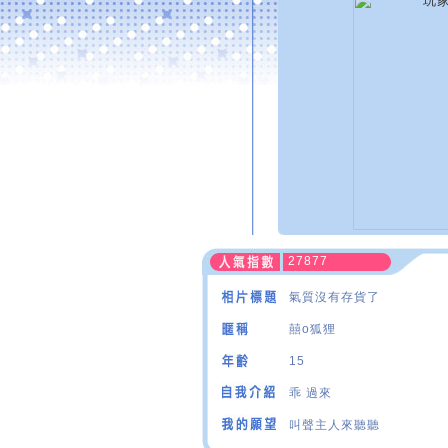
27877
氣質沒有存貨了
囍o狐狸
15
乖 過來
叫聲主人來聽聽