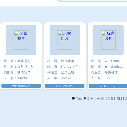
標 題：
大喬是也~~
標 題：
我肆嘟嘟˙˙
標 題：
★﹑Smile優φ
玩 家：
☆星月♀大喬☆
玩 家：
ξfancy〃芽♀
玩 家：
★﹑Smile優φ
伺服器：
熱情牡羊
伺服器：
溫柔巨蟹
伺服器：
熱情牡羊
人 氣：
34699
人 氣：
35936
人 氣：
37729
2010/06/03
2010/05/27
2010/05/20
Top
5
上一頁
50
51
[52]