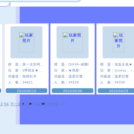
標 題：
第一次的明日:"p
標 題：
OHYA~戒團!
標 題：
混血女孩★
玩 家：
ξ帶我走★晴﹑
玩 家：
★瑪斯°
玩 家：
㊣se
伺服器：
熱情牡羊
伺服器：
溫柔巨蟹
伺服器：
溫柔巨蟹
人 氣：
34621
人 氣：
34224
人 氣：
34330
2010/05/13
2010/05/06
2010/04/29
53
54
下一頁
5
End
(總頁數:67)