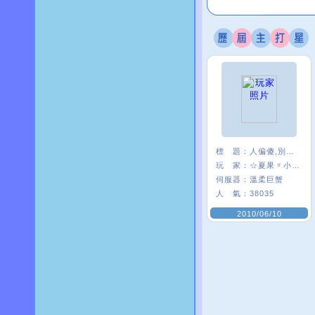
標 題：
人偏傻,別在意
玩 家：
☆夏果〃小麥♀
伺服器：
溫柔巨蟹
人 氣：
38035
2010/06/10