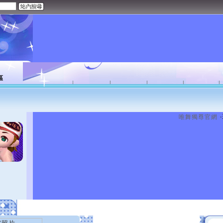
區
唯舞獨尊官網