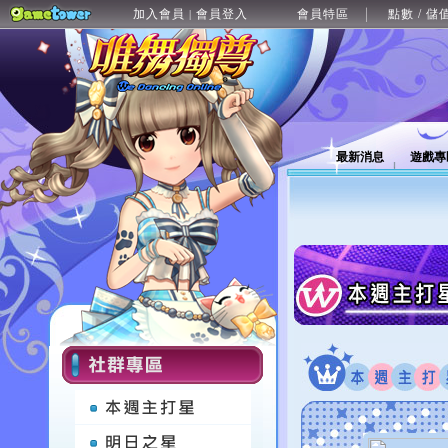
加入會員
會員登入
會員特區
點數 / 儲
|
最新消息
遊戲專