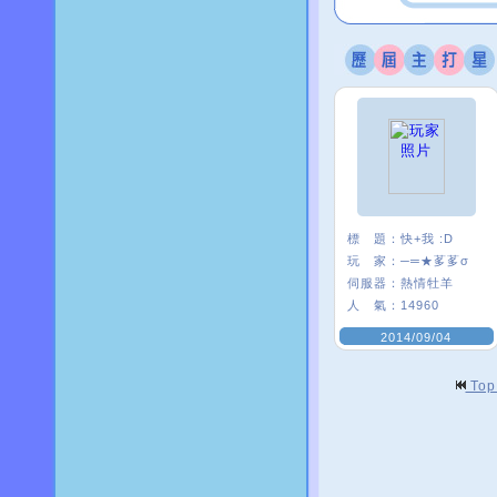
標 題：
快+我 :D
玩 家：
─═★茤茤σ
伺服器：
熱情牡羊
人 氣：
14960
2014/09/04
To