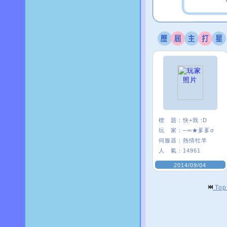
標 題：
快+我 :D
玩 家：
─═★茤茤σ
伺服器：
熱情牡羊
人 氣：
14961
2014/09/04
To