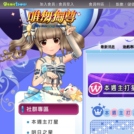
加入會員
會員登入
會員特區
點數 / 儲
|
最新消息
遊戲專