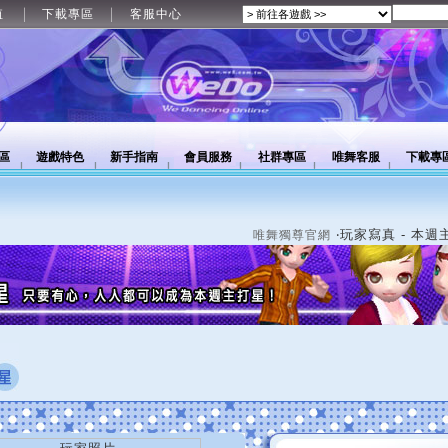
值
下載專區
客服中心
區
遊戲特色
新手指南
會員服務
社群專區
唯舞客服
下載專
‧玩家寫真 - 本週
唯舞獨尊官網