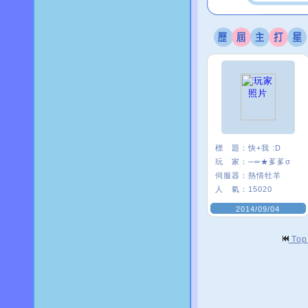
標 題：
快+我 :D
玩 家：
─═★茤茤σ
伺服器：
熱情牡羊
人 氣：
15020
2014/09/04
To