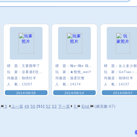
標 題：
又要開學了
標 題：
嗨e~嗨e 我是熊熊
標 題：
玩 家：
沒看過E玟喔·
玩 家：
★熊熊_wei?
玩 家：
GeTia
伺服器：
熱情牡羊
伺服器：
溫柔巨蟹
伺服器：
熱情牡羊
人 氣：
13207
人 氣：
14174
人 氣：
14137
2014/08/28
2014/08/14
2014/08/07
p
5
上一頁
49
50
[51]
52
53
下一頁
5
End
(總頁數:67)