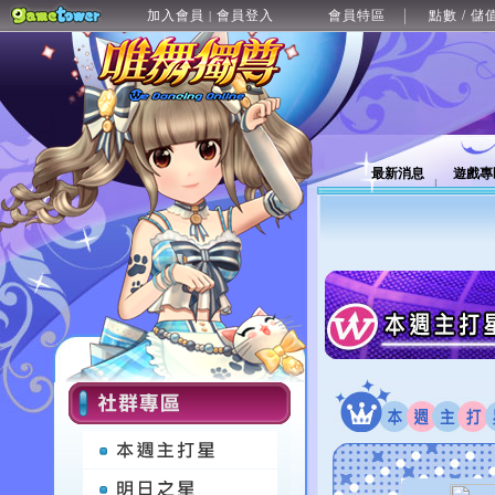
加入會員
會員登入
會員特區
點數 / 儲
|
最新消息
遊戲專