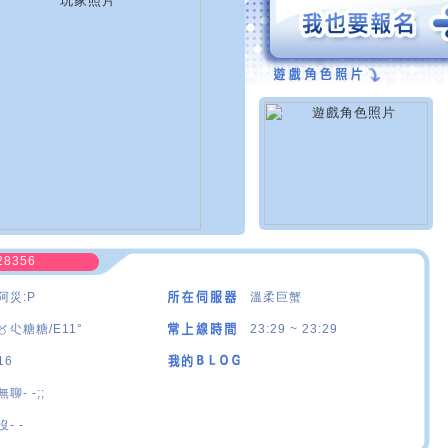
28356
阿災:P
溫柔巨蟹
〥尐糖糖/E11°
23:29 ~ 23:29
16
無聊- -;;
沒- -