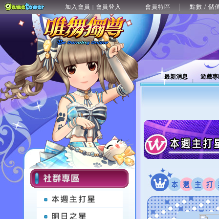
加入會員
會員登入
會員特區
點數 / 儲
|
最新消息
遊戲專