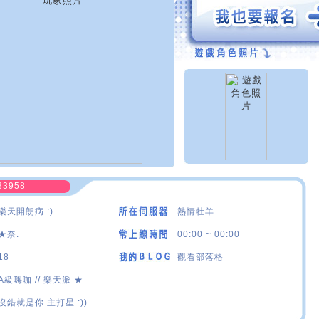
33958
樂天開朗病 :)
熱情牡羊
★奈.
00:00 ~ 00:00
18
觀看部落格
A級嗨咖 // 樂天派 ★
沒錯就是你 主打星 :))