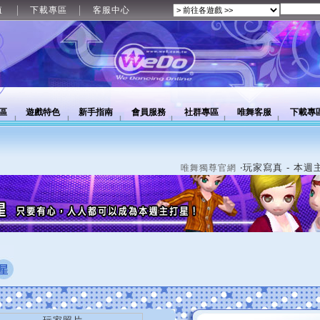
值
下載專區
客服中心
區
遊戲特色
新手指南
會員服務
社群專區
唯舞客服
下載專
‧玩家寫真 - 本週
唯舞獨尊官網