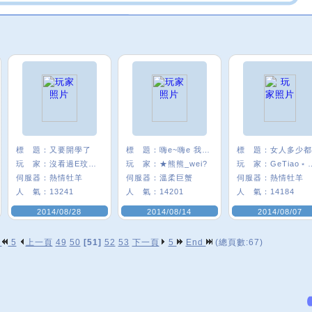
標 題：
又要開學了
標 題：
嗨e~嗨e 我是熊熊
標 題：
玩 家：
沒看過E玟喔·
玩 家：
★熊熊_wei?
玩 家：
GeTia
伺服器：
熱情牡羊
伺服器：
溫柔巨蟹
伺服器：
熱情牡羊
人 氣：
13241
人 氣：
14201
人 氣：
14184
2014/08/28
2014/08/14
2014/08/07
p
5
上一頁
49
50
[51]
52
53
下一頁
5
End
(總頁數:67)