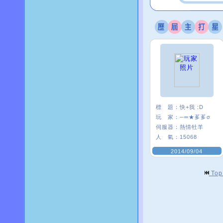
標 題：
快+我 :D
玩 家：
─═★茤茤σ
伺服器：
熱情牡羊
人 氣：
15068
2014/09/04
To