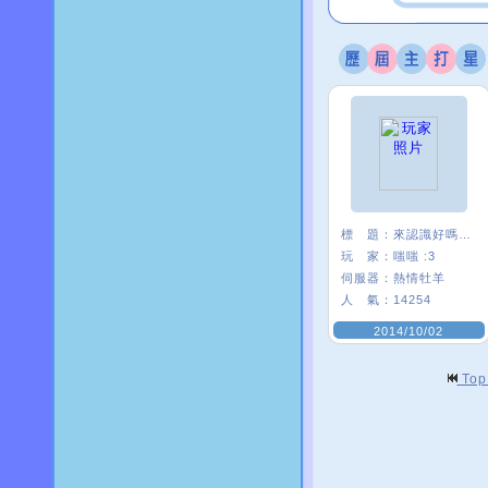
標 題：
來認識好嗎 <3.
玩 家：
嗤嗤 :3
伺服器：
熱情牡羊
人 氣：
14254
2014/10/02
To