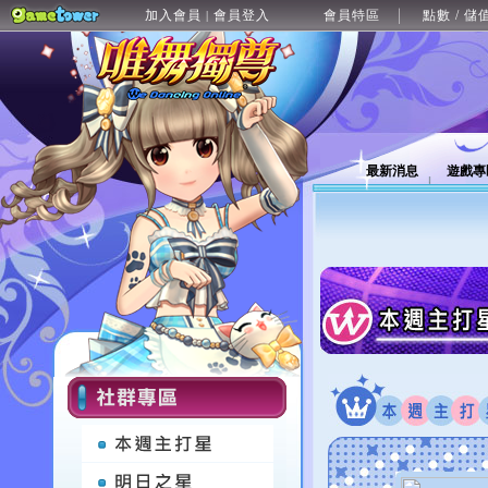
加入會員
會員登入
會員特區
點數 / 儲
|
最新消息
遊戲專