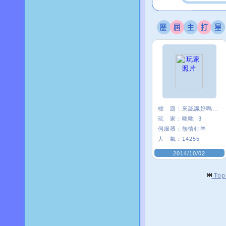
標 題：
來認識好嗎 <3.
玩 家：
嗤嗤 :3
伺服器：
熱情牡羊
人 氣：
14255
2014/10/02
To