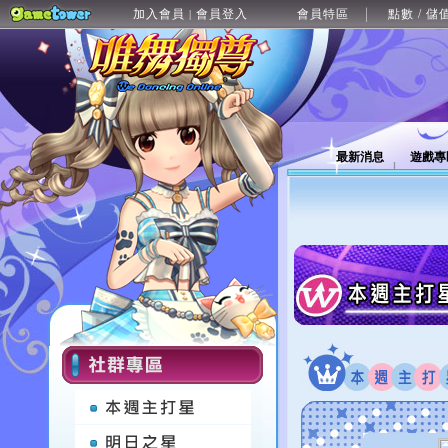
加入會員
會員登入
會員特區
點數 / 儲
|
最新消息
遊戲專