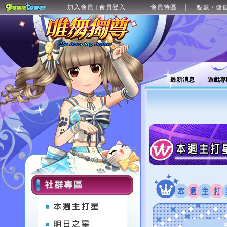
加入會員
會員登入
會員特區
點數 / 儲
|
最新消息
遊戲專