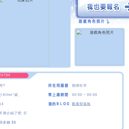
24794
阿?
熱情牡羊
〥Killer°妮﹑
00:00 ~ 00:00
14
觀看部落格
不用介紹了吧 :D`
很多錢 $$