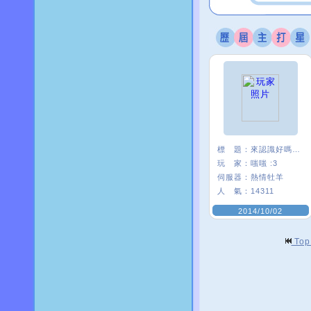
標 題：
來認識好嗎 <3.
玩 家：
嗤嗤 :3
伺服器：
熱情牡羊
人 氣：
14311
2014/10/02
To