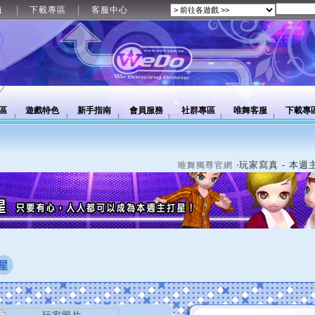
值
下載專區
客服中心
區
遊戲特色
新手指南
會員服務
社群專區
唯舞客服
下載專
‧玩家寫真 - 本週
唯舞獨尊官網