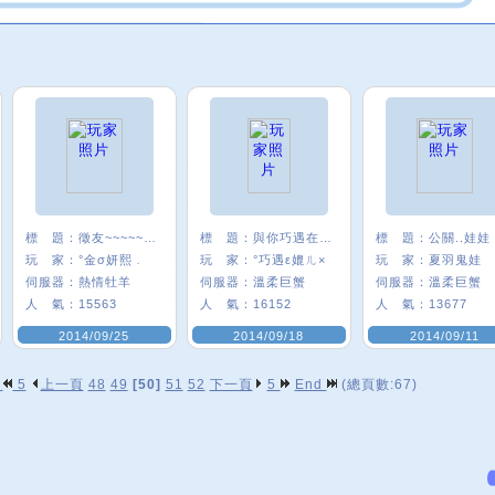
標 題：
徵友~~~~~~~~
標 題：
與你巧遇在唯舞
標 題：
公關..娃娃
玩 家：
°金σ妍熙﹒
玩 家：
°巧遇ε媲ㄦ×
玩 家：
夏羽鬼娃
伺服器：
熱情牡羊
伺服器：
溫柔巨蟹
伺服器：
溫柔巨蟹
人 氣：
15563
人 氣：
16152
人 氣：
13677
2014/09/25
2014/09/18
2014/09/11
p
5
上一頁
48
49
[50]
51
52
下一頁
5
End
(總頁數:67)