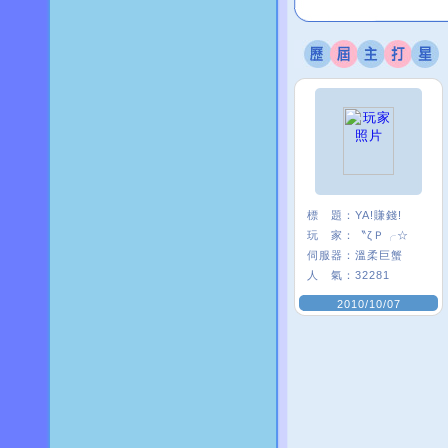
標 題：
YA!賺錢!
玩 家：
〝ζＰ╭☆
伺服器：
溫柔巨蟹
人 氣：
32281
2010/10/07