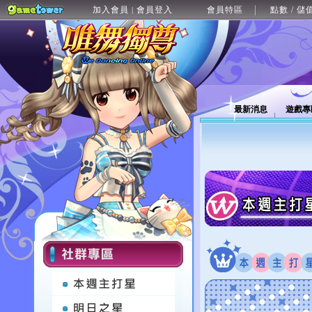
加入會員
會員登入
會員特區
點數 / 儲
|
最新消息
遊戲專